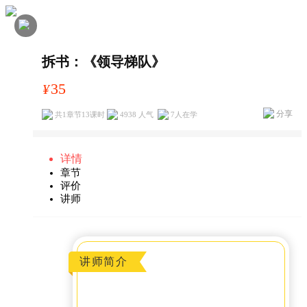
拆书：《领导梯队》
35
¥
分享
共1章节13课时
4938 人气
7
人在学
详情
章节
评价
讲师
讲师简介