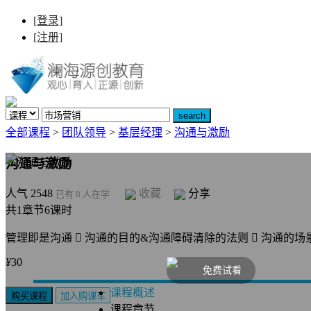
[登录]
[注册]
全部课程
>
团队领导
>
基层经理
>
沟通与激励
沟通与激励
人气 2548
收藏
分享
已有 8 人在学
共1章节6课时
管理即是沟通  沟通的目的&沟通障碍清除的法则  沟通的场景
¥
30
免费试看
课程概述
课程章节