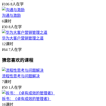
¥
106
8人在学
沟通与激励
6课时
¥
30
8人在学
华为大客户营销管理之道
12课时
¥
64
7人在学
猜您喜欢的课程
流程性思考与问题解决
7课时
¥
50
1人在学
拆书：《卓有成效的管理者》
16课时